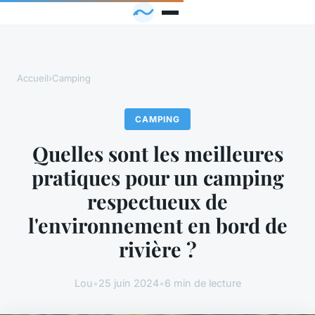
Accueil
›
Camping
CAMPING
Quelles sont les meilleures
pratiques pour un camping
respectueux de
l'environnement en bord de
rivière ?
Lou
•
25 juin 2024
•
6 min de lecture