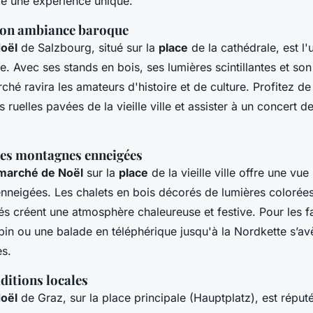
re une expérience unique.
son ambiance baroque
oël
de Salzbourg, situé sur la
place
de la cathédrale, est l'
. Avec ses stands en bois, ses lumières scintillantes et so
hé ravira les amateurs d'histoire et de culture. Profitez d
s ruelles pavées de la vieille ville et assister à un concert 
ses montagnes enneigées
marché de Noël
sur la
place
de la vieille ville offre une vu
nneigées. Les chalets en bois décorés de lumières colorées
és créent une atmosphère chaleureuse et festive. Pour les f
in ou une balade en téléphérique jusqu'à la Nordkette s’av
es.
aditions locales
oël
de Graz, sur la place principale (Hauptplatz), est réput