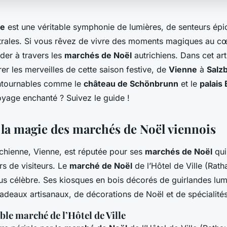
he
est une véritable symphonie de lumières, de senteurs épi
strales. Si vous rêvez de vivre des moments magiques au cœ
der à travers les
marchés de Noël
autrichiens. Dans cet art
rer les merveilles de cette saison festive, de
Vienne
à
Salz
ontournables comme le
château de Schönbrunn
et le
palais
oyage enchanté ? Suivez le guide !
la magie des marchés de Noël viennois
ichienne, Vienne, est réputée pour ses
marchés de Noël
qui
rs de visiteurs. Le
marché de Noël
de l’Hôtel de Ville (Rath
lus célèbre. Ses kiosques en bois décorés de guirlandes lum
adeaux artisanaux, de décorations de Noël et de spécialités
le marché de l’Hôtel de Ville