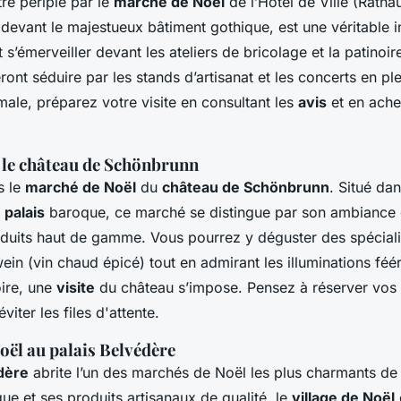
e périple par le
marché de Noël
de l’Hôtel de Ville (Ratha
 devant le majestueux bâtiment gothique, est une véritable in
 s’émerveiller devant les ateliers de bricolage et la patinoir
eront séduire par les stands d’artisanat et les concerts en ple
ale, préparez votre visite en consultant les
avis
et en ache
 le château de Schönbrunn
s le
marché de Noël
du
château de Schönbrunn
. Situé dan
e
palais
baroque, ce marché se distingue par son ambiance 
oduits haut de gamme. Vous pourrez y déguster des spéciali
n (vin chaud épicé) tout en admirant les illuminations féér
oire, une
visite
du château s’impose. Pensez à réserver vos
viter les files d'attente.
Noël au palais Belvédère
dère
abrite l’un des marchés de Noël les plus charmants de
que et ses produits artisanaux de qualité, le
village de Noël