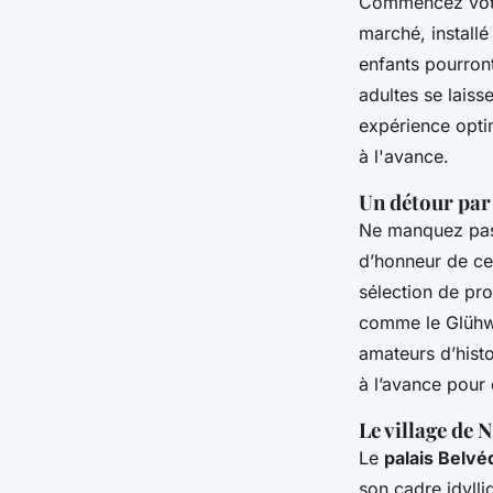
Commencez votr
marché, installé
enfants pourront
adultes se laiss
expérience optim
à l'avance.
Un détour par
Ne manquez pa
d’honneur de c
sélection de pr
comme le Glühwei
amateurs d’hist
à l’avance pour é
Le village de 
Le
palais Belvé
son cadre idylli