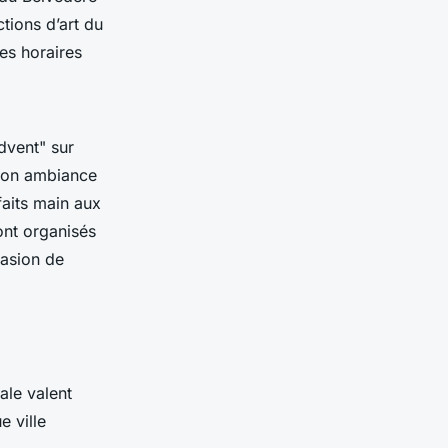
ctions d’art du
les horaires
dvent" sur
 son ambiance
faits main aux
ont organisés
casion de
ale valent
 ville