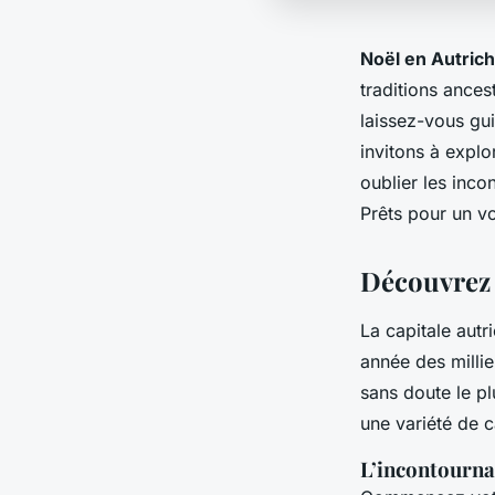
Noël en Autric
traditions ance
laissez-vous gui
invitons à explo
oublier les inc
Prêts pour un v
Découvrez 
La capitale autr
année des millie
sans doute le p
une variété de c
L’incontournab