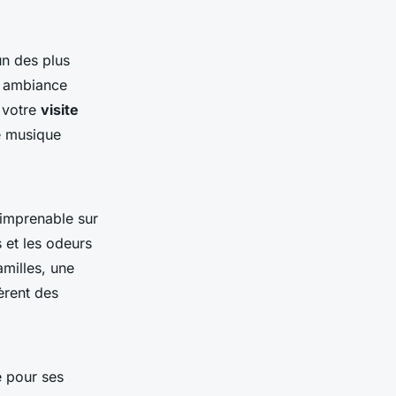
un des plus
n ambiance
e votre
visite
de musique
e imprenable sur
 et les odeurs
amilles, une
èrent des
é pour ses