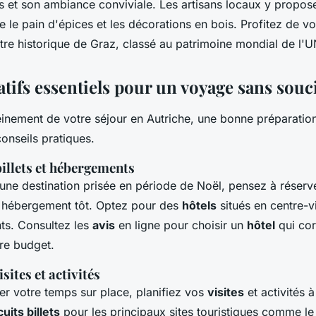
es et son ambiance conviviale. Les artisans locaux y propos
 le pain d'épices et les décorations en bois. Profitez de v
ntre historique de Graz, classé au patrimoine mondial de l
tifs essentiels pour un voyage sans souc
einement de votre séjour en Autriche, une bonne préparation 
onseils pratiques.
illets et hébergements
t une destination prisée en période de Noël, pensez à réser
e hébergement tôt. Optez pour des
hôtels
situés en centre-vi
ts. Consultez les
avis
en ligne pour choisir un
hôtel
qui co
tre budget.
isites et activités
er votre temps sur place, planifiez vos
visites
et activités à
cuits billets
pour les principaux sites touristiques comme l