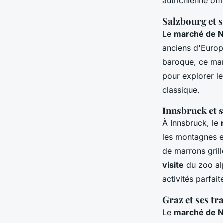
autrichienne off
Salzbourg et 
Le
marché de N
anciens d'Europe
baroque, ce marc
pour explorer le
classique.
Innsbruck et 
À Innsbruck, le
les montagnes e
de marrons grill
visite
du zoo alp
activités parfait
Graz et ses tr
Le
marché de N