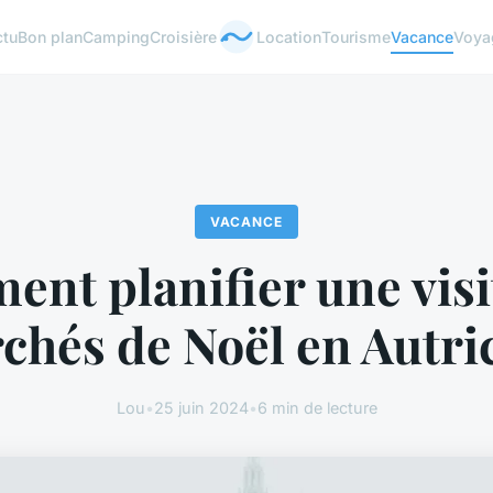
ctu
Bon plan
Camping
Croisière
Location
Tourisme
Vacance
Voya
VACANCE
nt planifier une visi
chés de Noël en Autri
Lou
•
25 juin 2024
•
6 min de lecture