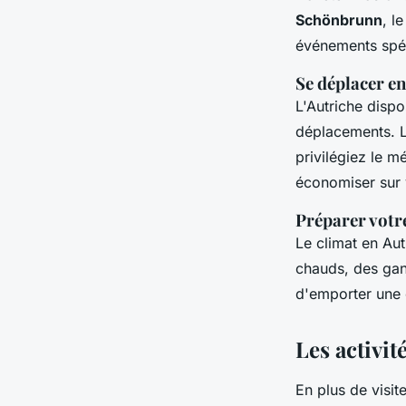
Schönbrunn
, l
événements spéc
Se déplacer en
L'Autriche dispo
déplacements. Le
privilégiez le m
économiser sur v
Préparer votre
Le climat en Au
chauds, des gan
d'emporter une 
Les activi
En plus de visit