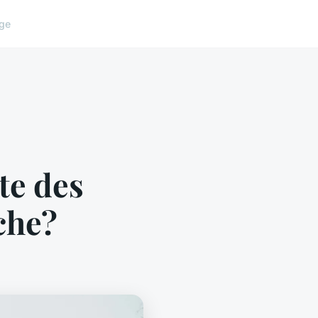
ge
te des
che?