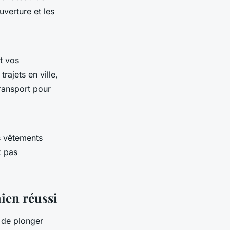
uverture et les
t vos
rajets en ville,
transport pour
s vêtements
z pas
hien réussi
t de plonger