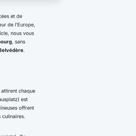
cées et de
ur de l’Europe,
icle, nous vous
bourg
, sans
 Belvédère
.
 attirent chaque
ausplatz) est
ineuses offrent
 culinaires.