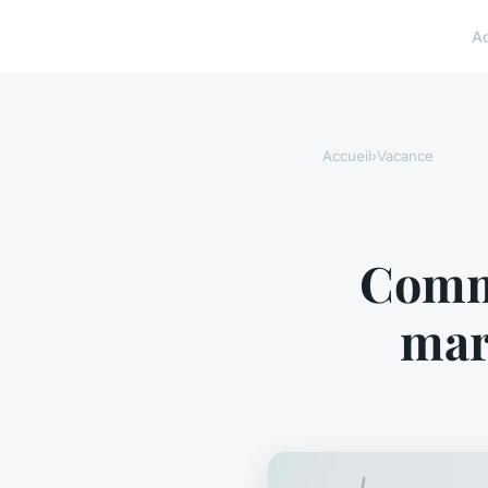
A
Accueil
›
Vacance
Comme
mar