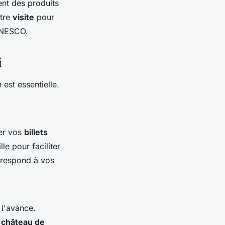
ent des produits
otre
visite
pour
'UNESCO.
i
est essentielle.
ver vos
billets
lle pour faciliter
rrespond à vos
 l'avance.
e
château de