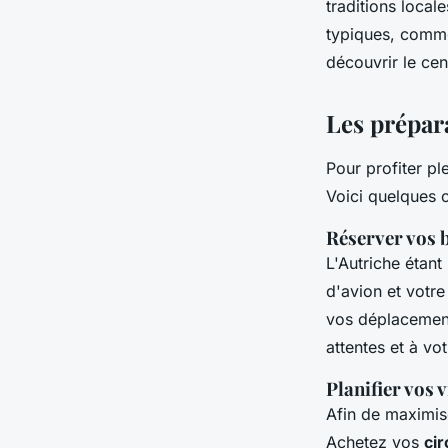
traditions local
typiques, comme
découvrir le ce
Les prépara
Pour profiter pl
Voici quelques c
Réserver vos b
L'Autriche étan
d'avion et votr
vos déplacemen
attentes et à vo
Planifier vos v
Afin de maximis
Achetez vos
cir